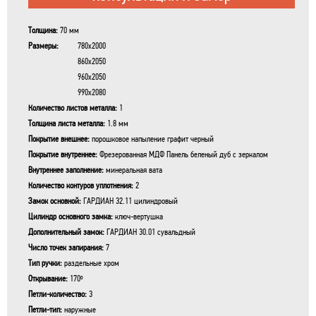
Толщина:
70 мм
Размеры:
780x2000
860x2050
960x2050
990x2080
Количество листов металла:
1
Толщина листа металла:
1.8 мм
Покрытие внешнее:
порошковое напыление графит черный
Покрытие внутреннее:
Фрезерованная МДФ Панель беленый дуб с зеркалом
Внутреннее заполнение:
минеральная вата
Количество контуров уплотнения:
2
Замок основной:
ГАРДИАН 32.11 цилиндровый
Цилиндр основного замка:
ключ-вертушка
Дополнительный замок:
ГАРДИАН 30.01 сувальдный
Число точек запирания:
7
Тип ручки:
раздельные хром
Открывание:
170º
Петли-количество:
3
Петли-тип:
наружные