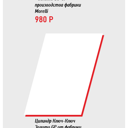
производства фабрики
Morelli
980 Р
Цилиндр Ключ-Ключ
Золото GP от фабрики