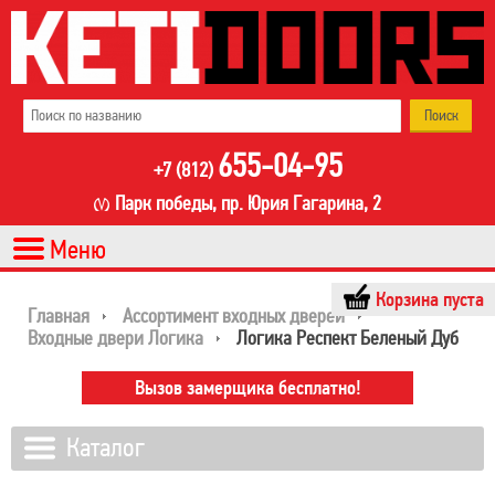
655-04-95
+7 (812)
Парк победы, пр. Юрия Гагарина, 2
Корзина пуста
Главная
Ассортимент входных дверей
Входные двери Логика
Логика Респект Беленый Дуб