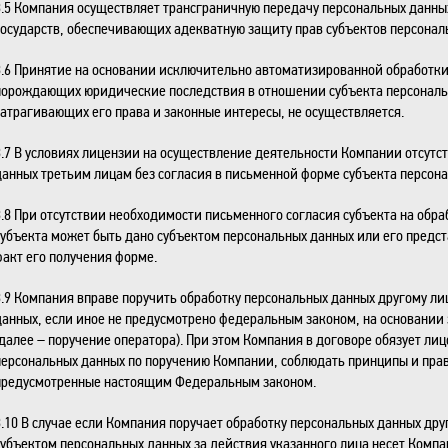
3.5 Компания осуществляет трансграничную передачу персональных данны
государств, обеспечивающих адекватную защиту прав субъектов персонал
3.6 Принятие на основании исключительно автоматизированной обработк
порождающих юридические последствия в отношении субъекта персональ
затрагивающих его права и законные интересы, не осуществляется.
3.7 В условиях лицензии на осуществление деятельности Компании отсутст
данных третьим лицам без согласия в письменной форме субъекта персон
3.8 При отсутствии необходимости письменного согласия субъекта на обра
субъекта может быть дано субъектом персональных данных или его предс
факт его получения форме.
3.9 Компания вправе поручить обработку персональных данных другому лиц
данных, если иное не предусмотрено федеральным законом, на основании
(далее – поручение оператора). При этом Компания в договоре обязует ли
персональных данных по поручению Компании, соблюдать принципы и пра
предусмотренные настоящим Федеральным законом.
3.10 В случае если Компания поручает обработку персональных данных дру
субъектом персональных данных за действия указанного лица несет Комп