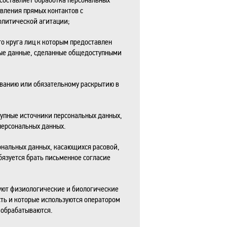
твления прямых контактов с
олитической агитации;
го круга лиц к которым предоставлен
ьные данные, сделанные общедоступными
ованию или обязательному раскрытию в
тупные источники персональных данных,
персональных данных.
ональных данных, касающихся расовой,
бязуется брать письменное согласие
зуют физиологические и биологические
сть и которые используются оператором
 обрабатываются.