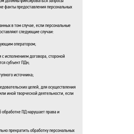
ром должны фиксироваться запросы
кже факты предоставления персональных
анных в том случае, если персональные
составляют следующие случаи:
твующим оператором;
и с исполнением договора, стороной
ся субъект ПДн;
упного источника;
ледовательских целей, для осуществления
или иной творческой деятельности, если
б обработке ПД нарушает права и
льно прекратить обработку персональных