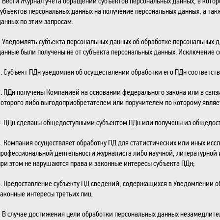
• Вести Журнал учета обращений субъектов персональных данных, в кото
субъектов персональных данных на получение персональных данных, а та
данных по этим запросам.
• Уведомлять субъекта персональных данных об обработке персональных д
данные были получены не от субъекта персональных данных. Исключение 
1. Субъект ПДн уведомлен об осуществлении обработки его ПДн соответс
2. ПДн получены Компанией на основании федерального закона или в связ
которого либо выгодоприобретателем или поручителем по которому являет
3. ПДн сделаны общедоступными субъектом ПДн или получены из общедост
4. Компания осуществляет обработку ПД для статистических или иных исс
профессиональной деятельности журналиста либо научной, литературной 
при этом не нарушаются права и законные интересы субъекта ПДн;
5. Предоставление субъекту ПД сведений, содержащихся в Уведомлении о
законные интересы третьих лиц.
• В случае достижения цели обработки персональных данных незамедлите