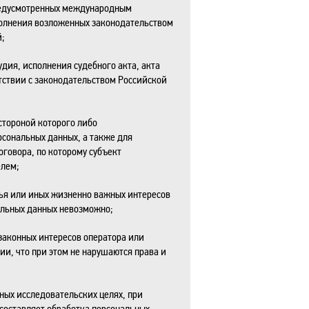
предусмотренных международным
полнения возложенных законодательством
;
дия, исполнения судебного акта, акта
тствии с законодательством Российской
стороной которого либо
рсональных данных, а также для
говора, по которому субъект
елем;
ья или иных жизненно важных интересов
альных данных невозможно;
законных интересов оператора или
ии, что при этом не нарушаются права и
ных исследовательских целях, при
составляет обработка персональных