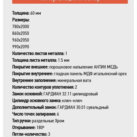
Толщина:
60 мм
Размеры:
780x2000
860x2050
960x2050
990x2090
Количество листов металла:
1
Толщина листа металла:
1.5 мм
Покрытие внешнее:
порошковое напыление АНТИК МЕДЬ
Покрытие внутреннее:
гладкая панель МДФ итальянский орех
Внутреннее заполнение:
минеральная вата
Количество контуров уплотнения:
2
Замок основной:
ГАРДИАН 32.11 цилиндровый
Цилиндр основного замка:
ключ-ключ
Дополнительный замок:
ГАРДИАН 30.01 сувальдный
Число точек запирания:
6
Тип ручки:
раздельные Xром
Открывание:
180º
Петли-количество:
3