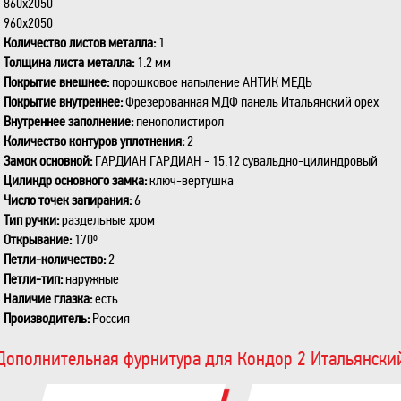
860x2050
960x2050
Количество листов металла:
1
Толщина листа металла:
1.2 мм
Покрытие внешнее:
порошковое напыление АНТИК МЕДЬ
Покрытие внутреннее:
Фрезерованная МДФ панель Итальянский орех
Внутреннее заполнение:
пенополистирол
Количество контуров уплотнения:
2
Замок основной:
ГАРДИАН ГАРДИАН - 15.12 сувальдно-цилиндровый
Цилиндр основного замка:
ключ-вертушка
Число точек запирания:
6
Тип ручки:
раздельные хром
Открывание:
170º
Петли-количество:
2
Петли-тип:
наружные
Наличие глазка:
есть
Производитель:
Россия
Дополнительная фурнитура для Кондор 2 Итальянски