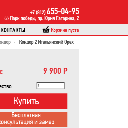
655-04-95
+7 (812)
Парк победы, пр. Юрия Гагарина, 2
КОНТАКТЫ
Корзина пуста
ондор
Кондор 2 Итальянский Орех
:
9 900 Р
ество
Купить
Бесплатная
консультация и замер