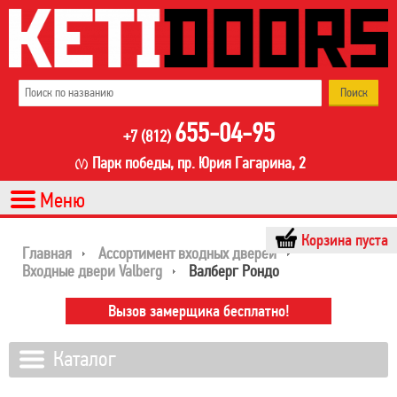
655-04-95
+7 (812)
Парк победы, пр. Юрия Гагарина, 2
Корзина пуста
Главная
Ассортимент входных дверей
Входные двери Valberg
Валберг Рондо