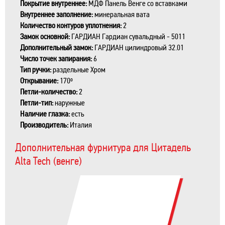
Покрытие внутреннее:
МДФ Панель Венге со вставками
Внутреннее заполнение:
минеральная вата
Количество контуров уплотнения:
2
Замок основной:
ГАРДИАН Гардиан сувальдный - 5011
Дополнительный замок:
ГАРДИАН цилиндровый 32.01
Число точек запирания:
6
Тип ручки:
раздельные Xром
Открывание:
170º
Петли-количество:
2
Петли-тип:
наружные
Наличие глазка:
есть
Производитель:
Италия
Дополнительная фурнитура для Цитадель
Alta Tech (венге)