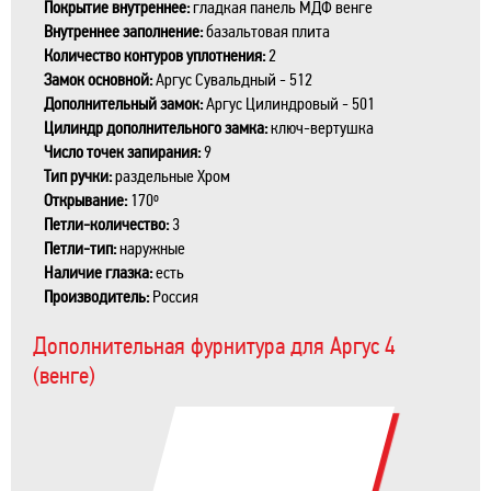
Покрытие внутреннее:
гладкая панель МДФ венге
Внутреннее заполнение:
базальтовая плита
Количество контуров уплотнения:
2
Замок основной:
Аргус Сувальдный - 512
Дополнительный замок:
Аргус Цилиндровый - 501
Цилиндр дополнительного замка:
ключ-вертушка
Число точек запирания:
9
Тип ручки:
раздельные Xром
Открывание:
170º
Петли-количество:
3
Петли-тип:
наружные
Наличие глазка:
есть
Производитель:
Россия
Дополнительная фурнитура для Аргус 4
(венге)