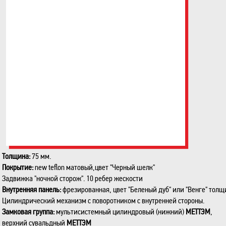
Толщина:
75 мм.
Покрытие:
new teflon матовый,цвет "Черный шелк"
Задвижка "ночной сторож". 10 ребер жескости
Внутренняя панель:
фрезированная, цвет "Беленый дуб" или "Венге" толщи
Цилиндрический механизм с поворотником с внутренней стороны.
Замковая группа:
мультисистемный цилиндровый (нижний)
МЕТТЭМ
,
верхний сувальдный
МЕТТЭМ