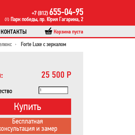
655-04-95
+7 (812)
Парк победы, пр. Юрия Гагарина, 2
КОНТАКТЫ
Корзина пуста
елюкс
Forte Luxe с зеркалом
:
25 500 Р
ество
Купить
Бесплатная
консультация и замер