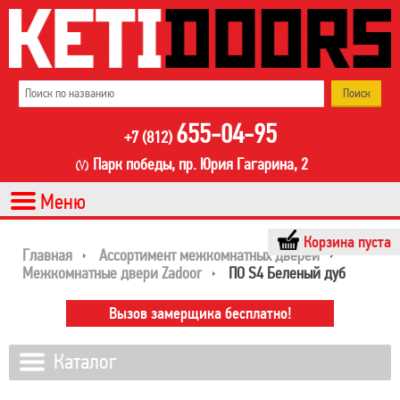
655-04-95
+7 (812)
Парк победы, пр. Юрия Гагарина, 2
Корзина пуста
Главная
Ассортимент межкомнатных дверей
Межкомнатные двери Zadoor
ПО S4 Беленый дуб