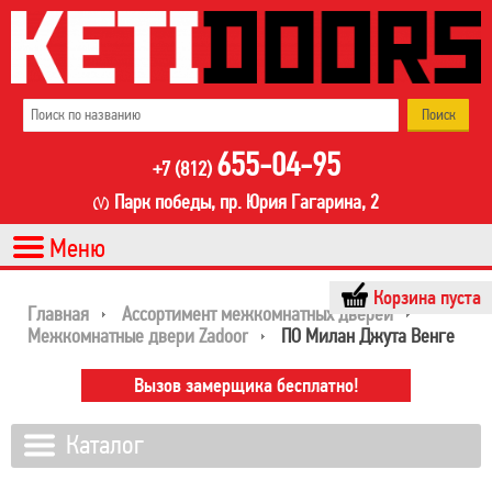
655-04-95
+7 (812)
Парк победы, пр. Юрия Гагарина, 2
Корзина пуста
Главная
Ассортимент межкомнатных дверей
Межкомнатные двери Zadoor
ПО Милан Джута Венге