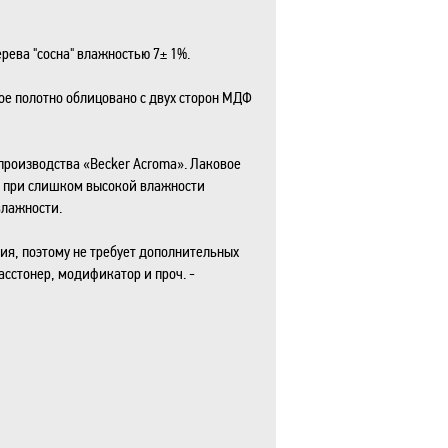
ева "сосна" влажностью 7± 1%.
ое полотно облицовано с двух сторон МДФ
роизводства «Becker Acroma». Лаковое
а при слишком высокой влажности
влажности.
ия, поэтому не требует дополнительных
асстонер, модификатор и проч. -