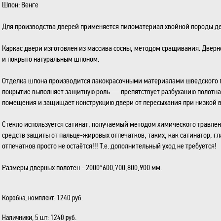
Шпон: Венге
Для производства дверей применяется пиломатериал хвойной породы дер
Каркас двери изготовлен из массива сосны, методом сращивания. Дверн
и покрыто натуральным шпоном.
Отделка шпона производится лакокрасочными материалами шведского п
покрытие выполняет защитную роль — препятствует разбуханию полотн
помещения и защищает конструкцию двери от пересыхания при низкой 
Стекло используется сатинат, получаемый методом химического травлен
средств защиты от пальце-жировых отпечатков, таких, как сатинатор, гл
отпечатков просто не остаётся!!! Т.е. дополнительный уход не требуется!
Размеры дверных полотен - 2000*600,700,800,900 мм.
Коробка, комплект:
1240 руб.
Наличники, 5 шт:
1240 руб.