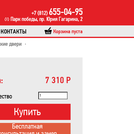
655-04-95
+7 (812)
Парк победы, пр. Юрия Гагарина, 2
КОНТАКТЫ
Корзина пуста
кие двери
:
7 310 Р
ество
Купить
Бесплатная
консультация и замер