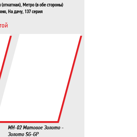
(откатная), Метро (в обе стороны)
хню, На дачу, 137 серия
той
MH-02 Матовое Золото -
Золото SG-GP