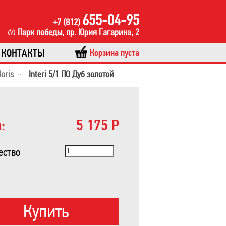
655-04-95
+7 (812)
Парк победы, пр. Юрия Гагарина, 2
КОНТАКТЫ
Корзина пуста
oris
Interi 5/1 ПО Дуб золотой
:
5 175 Р
ество
Купить