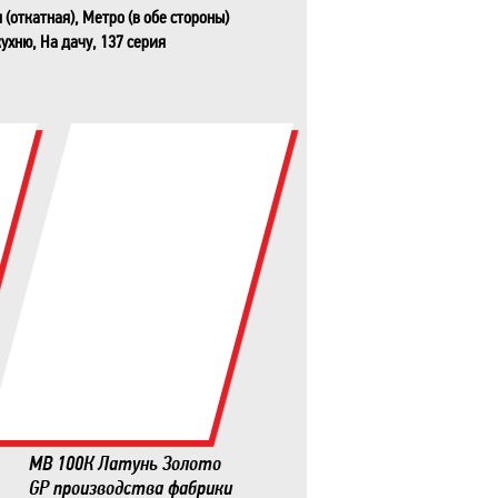
(откатная), Метро (в обе стороны)
кухню, На дачу, 137 серия
MB 100К Латунь Золото
GP производства фабрики