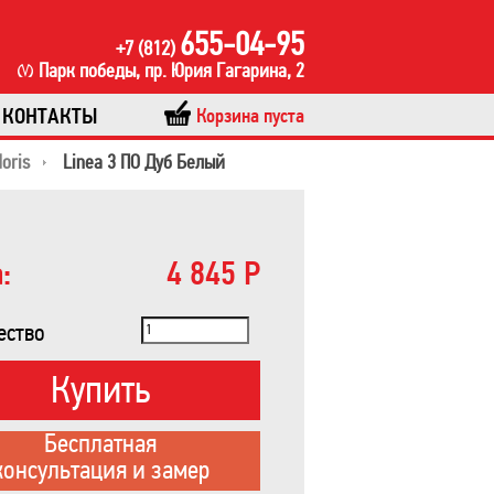
655-04-95
+7 (812)
Парк победы, пр. Юрия Гагарина, 2
КОНТАКТЫ
Корзина пуста
oris
Linea 3 ПО Дуб Белый
:
4 845 Р
ество
Купить
Бесплатная
консультация и замер