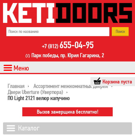
655-04-95
+7 (812)
Парк победы, пр. Юрия Гагарина, 2
Корзина пуста
Главная
Ассортимент межкомнатных дверей
Двери Uberture (Увертюра)
ПО Light 2121 велюр капучино