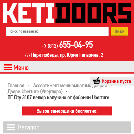
655-04-95
+7 (812)
Парк победы, пр. Юрия Гагарина, 2
Корзина пуста
Главная
Ассортимент межкомнатных дверей
Двери Uberture (Увертюра)
ПГ City 3107 велюр капучино от фабрики Uberture