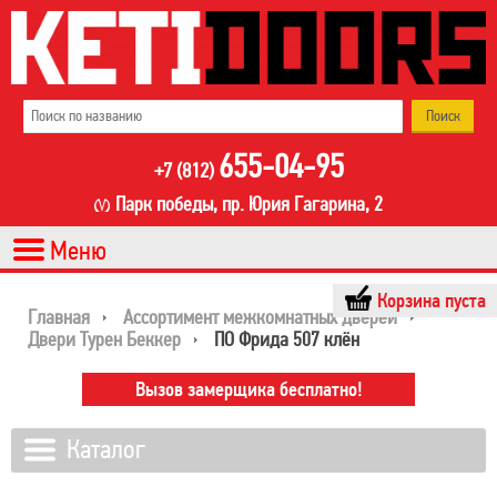
655-04-95
+7 (812)
Парк победы, пр. Юрия Гагарина, 2
Корзина пуста
Главная
Ассортимент межкомнатных дверей
Двери Турен Беккер
ПО Фрида 507 клён