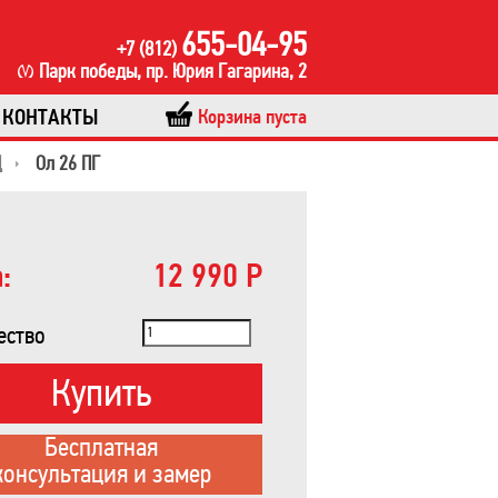
655-04-95
+7 (812)
Парк победы, пр. Юрия Гагарина, 2
КОНТАКТЫ
Корзина пуста
Ц
Ол 26 ПГ
:
12 990 Р
ество
Купить
Бесплатная
консультация и замер