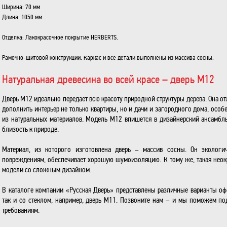
Ширина: 70 мм
Длина: 1050 мм
Отделка: Лакокрасочное покрытие HERBERTS.
Рамочно-щитовой конструкции.
Каркас и все детали выполнены из массива сосны.
Натуральная древесина во всей красе – дверь М12
Дверь М12 идеально передает всю красоту природной структуры дерева. Она о
дополнить интерьер не только квартиры, но и дачи и загородного дома, ос
из натуральных материалов. Модель М12 впишется в дизайнерский ансамбль 
близость к природе.
Материал, из которого изготовлена дверь – массив сосны. Он экологич
повреждениям, обеспечивает хорошую шумоизоляцию. К тому же, такая неокр
модели со сложным дизайном.
В каталоге компании «Русская Дверь» представлены различные варианты оф
так и со стеклом, например, дверь М11. Позвоните нам – и мы поможем п
требованиям.