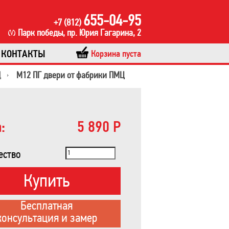
655-04-95
+7 (812)
Парк победы, пр. Юрия Гагарина, 2
КОНТАКТЫ
Корзина пуста
Ц
М12 ПГ двери от фабрики ПМЦ
:
5 890 Р
ество
Купить
Бесплатная
консультация и замер