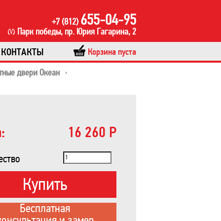
655-04-95
+7 (812)
Парк победы, пр. Юрия Гагарина, 2
КОНТАКТЫ
Корзина пуста
ные двери Океан
:
16 260 Р
ество
Купить
Бесплатная
консультация и замер