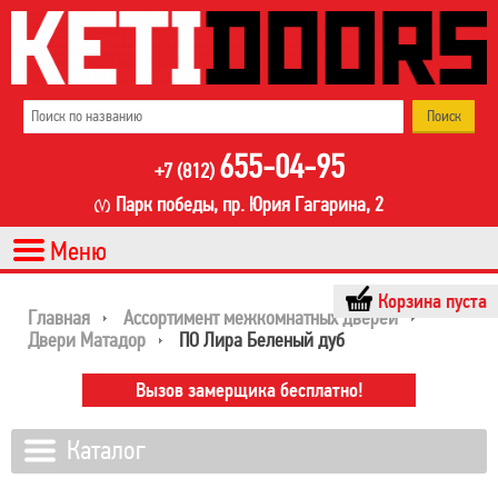
655-04-95
+7 (812)
Парк победы, пр. Юрия Гагарина, 2
Корзина пуста
Главная
Ассортимент межкомнатных дверей
Двери Матадор
ПО Лира Беленый дуб