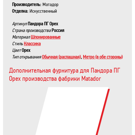
Производитель:
Матадор
Отделка:
Искусственный
Артикул
Пандора ПГ Орех
Страна производства
Россия
Материал
Шпонированные
Стиль
Классика
Цвет
Орех
Тип открывания
Обычная (распашная)
,
Метро (в обе стороны)
Дополнительная фурнитура для Пандора ПГ
Орех производства фабрики Matador