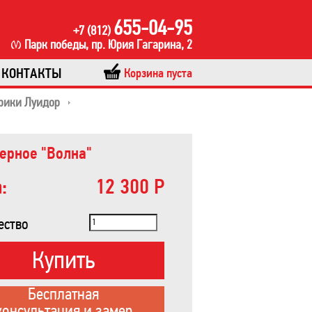
655-04-95
+7 (812)
Парк победы, пр. Юрия Гагарина, 2
КОНТАКТЫ
Корзина пуста
рики Луидор
ерное "Волна"
:
12 300 Р
ество
Купить
Бесплатная
консультация и замер