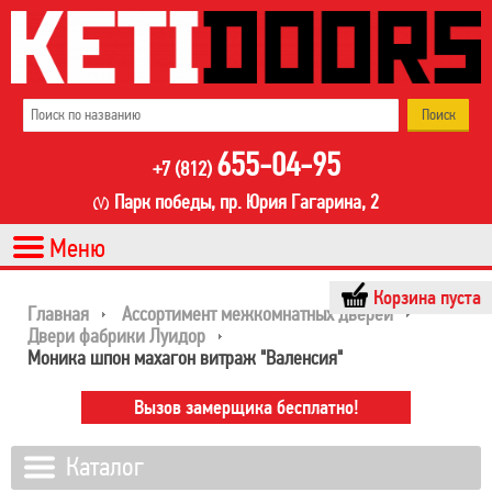
655-04-95
+7 (812)
Парк победы, пр. Юрия Гагарина, 2
Корзина пуста
Главная
Ассортимент межкомнатных дверей
Двери фабрики Луидор
Моника шпон махагон витраж "Валенсия"