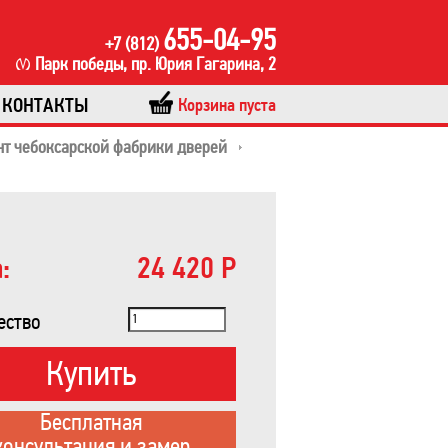
655-04-95
+7 (812)
Парк победы, пр. Юрия Гагарина, 2
КОНТАКТЫ
Корзина пуста
нт чебоксарской фабрики дверей
:
24 420 Р
ество
Купить
Бесплатная
консультация и замер