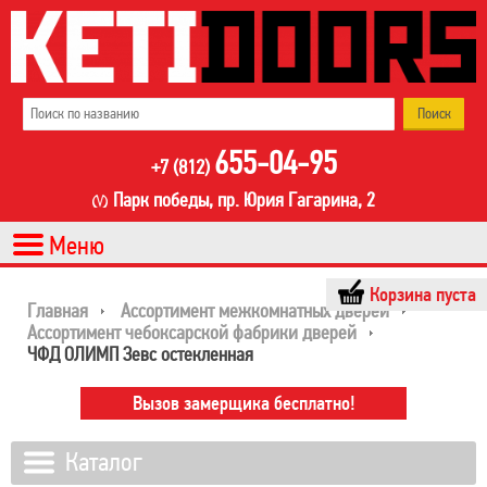
655-04-95
+7 (812)
Парк победы, пр. Юрия Гагарина, 2
Корзина пуста
Главная
Ассортимент межкомнатных дверей
Ассортимент чебоксарской фабрики дверей
ЧФД ОЛИМП Зевс остекленная