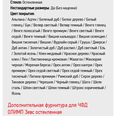
Стекло
Остекленная
Нестандартные размеры:
Да (Без наценки)
Цвет покрытия:
Альпака / Ацтек / Беленый дуб / Белое дерево / Белый
глянец / Бук / Велюр светлый / Велюр темный / Венге глянец
/ Венге полосатый / Венге премиум / Венге светлый / Венге
седой / Венге темный / Вишня кальвадос / Вишня селекция /
Вишня тисненая / Вишня / Вудлайн серый / Груша / Джерси /
Дуб антик / Золотистый дуб / Дуб распил / Дуб светлый / Ель
/ Золотой ясень / Клен медовый / Красное дерево / Красный
клен / Лен / Лиственница кремовая / Махагон / Манзория
черная / Мореная береза / Орех антик / Орех кантри / Орех
премиум / Орех седой светлый / Орех седой темный / Орех
тисненый / Патина премиум / Римский дуб / Серое дерево /
Тиковое дерево / Черешня / Черный глянец / Шато / Шелк
сталь / Шпон светлый / Шпон темный / Штрокс коричневый /
Ясень
Дополнительная фурнитура для ЧФД
ОЛИМП Зевс остекленная