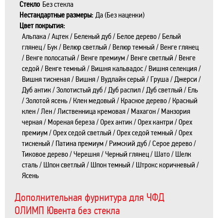
Стекло
Без стекла
Нестандартные размеры:
Да (Без наценки)
Цвет покрытия:
Альпака / Ацтек / Беленый дуб / Белое дерево / Белый
глянец / Бук / Велюр светлый / Велюр темный / Венге глянец
/ Венге полосатый / Венге премиум / Венге светлый / Венге
седой / Венге темный / Вишня кальвадос / Вишня селекция /
Вишня тисненая / Вишня / Вудлайн серый / Груша / Джерси /
Дуб антик / Золотистый дуб / Дуб распил / Дуб светлый / Ель
/ Золотой ясень / Клен медовый / Красное дерево / Красный
клен / Лен / Лиственница кремовая / Махагон / Манзория
черная / Мореная береза / Орех антик / Орех кантри / Орех
премиум / Орех седой светлый / Орех седой темный / Орех
тисненый / Патина премиум / Римский дуб / Серое дерево /
Тиковое дерево / Черешня / Черный глянец / Шато / Шелк
сталь / Шпон светлый / Шпон темный / Штрокс коричневый /
Ясень
Дополнительная фурнитура для ЧФД
ОЛИМП Ювента без стекла