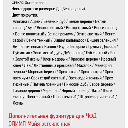
Стекло
Остекленная
Нестандартные размеры:
Да (Без наценки)
Цвет покрытия:
Альпака / Ацтек / Беленый дуб / Белое дерево / Белый
глянец / Бук / Велюр светлый / Велюр темный / Венге глянец
/ Венге полосатый / Венге премиум / Венге светлый / Венге
седой / Венге темный / Вишня кальвадос / Вишня селекция /
Вишня тисненая / Вишня / Вудлайн серый / Груша / Джерси /
Дуб антик / Золотистый дуб / Дуб распил / Дуб светлый / Ель
/ Золотой ясень / Клен медовый / Красное дерево / Красный
клен / Лен / Лиственница кремовая / Махагон / Манзория
черная / Мореная береза / Орех антик / Орех кантри / Орех
премиум / Орех седой светлый / Орех седой темный / Орех
тисненый / Патина премиум / Римский дуб / Серое дерево /
Тиковое дерево / Черешня / Черный глянец / Шато / Шелк
сталь / Шпон светлый / Шпон темный / Штрокс коричневый /
Ясень
Дополнительная фурнитура для ЧФД
ОЛИМП Майя остекленная