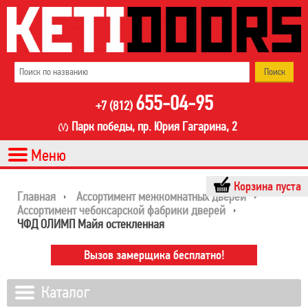
655-04-95
+7 (812)
Парк победы, пр. Юрия Гагарина, 2
Корзина пуста
Главная
Ассортимент межкомнатных дверей
Ассортимент чебоксарской фабрики дверей
ЧФД ОЛИМП Майя остекленная