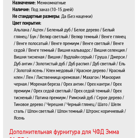
Назначение:
Межкомнатные
Наличие:
Под заказ (10-15 дней)
Не стандартные размеры:
Да (Без наценки)
Цвет покрытия:
Альпака / Ацтек / Беленый дуб / Белое дерево / Белый
глянец / Бук / Велюр светлый / Велюр темный / Венге глянец
/ Венге полосатый / Венге премиум / Венге светлый / Венге
седой / Венге темный / Вишня кальвадос / Вишня селекция /
Вишня тисненая / Вишня / Вудлайн серый / Груша / Джерси /
Дуб антик / Золотистый дуб / Дуб распил / Дуб светлый / Ель
/ Золотой ясень / Клен медовый / Красное дерево / Красный
клен / Лен / Лиственница кремовая / Махагон / Манзория
черная / Мореная береза / Орех антик / Орех кантри / Орех
премиум / Орех седой светлый / Орех седой темный / Орех
тисненый / Патина премиум / Римский дуб / Серое дерево /
Тиковое дерево / Черешня / Черный глянец / Шато / Шелк
сталь / Шпон светлый / Шпон темный / Штрокс коричневый /
Ясень
Дополнительная фурнитура для ЧФД Эмма