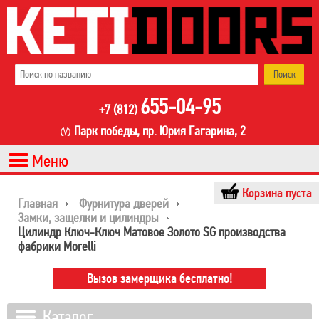
655-04-95
+7 (812)
Парк победы, пр. Юрия Гагарина, 2
Корзина пуста
Главная
Фурнитура дверей
Замки, защелки и цилиндры
Цилиндр Ключ-Ключ Матовое Золото SG производства
фабрики Morelli